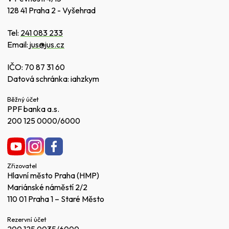
128 41 Praha 2 - Vyšehrad
Tel:
241 083 233
Email:
jus@jus.cz
IČO: 70 87 31 60
Datová schránka: iahzkym
Běžný účet
PPF banka a.s.
200 125 0000/6000
Zřizovatel
Hlavní město Praha (HMP)
Mariánské náměstí 2/2
110 01 Praha 1 – Staré Město
Rezervní účet
200 125 0035/6000