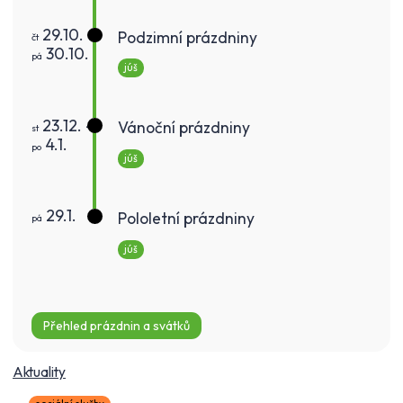
29.10. -
Podzimní prázdniny
čt
30.10.
pá
júš
23.12. -
Vánoční prázdniny
st
4.1.
po
júš
29.1.
Pololetní prázdniny
pá
júš
Přehled prázdnin a svátků
Aktuality