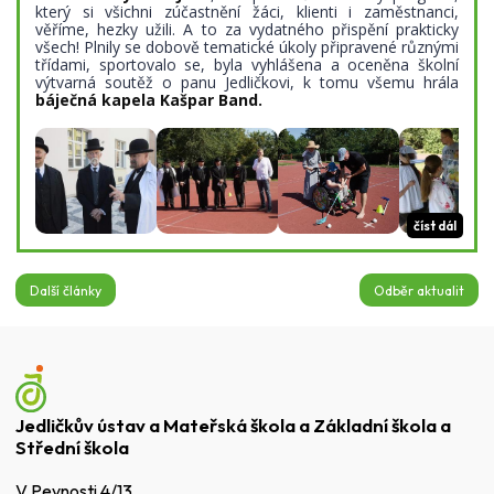
který si všichni zúčastnění žáci, klienti i zaměstnanci,
věříme, hezky užili. A to za vydatného přispění prakticky
všech! Plnily se dobově tematické úkoly připravené různými
třídami, sportovalo se, byla vyhlášena a oceněna školní
výtvarná soutěž o panu Jedličkovi, k tomu všemu hrála
báječná kapela Kašpar Band.
číst dál
Další články
Odběr aktualit
Jedličkův ústav a Mateřská škola a Základní škola a
Střední škola
V Pevnosti 4/13