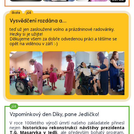
škola
júš
Vysvědčení rozdána a...
teď už jen zasloužené volno a prázdninové radovánky.
Hezky si je užijte!
Děkujeme všem za dobře odvedenou práci a těšíme se
opět na viděnou v září :-)
júš
Vzpomínkový den Díky, pane Jedličko!
V roce 100letého výročí úmrtí našeho zakladatele přinesl
nejen
historickou rekonstrukci návštěvy prezidenta
T.G. Masaryka v Jedli
, ale především bohatý program,