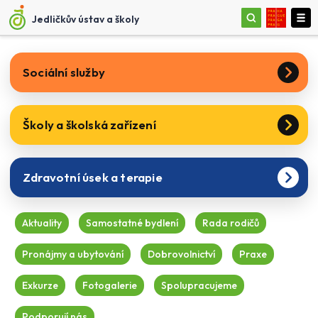
Jedličkův ústav a školy
Sociální služby
Školy a školská zařízení
Zdravotní úsek a terapie
Aktuality
Samostatné bydlení
Rada rodičů
Pronájmy a ubytování
Dobrovolnictví
Praxe
Exkurze
Fotogalerie
Spolupracujeme
Podporují nás