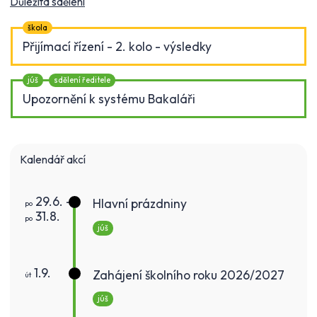
Důležitá sdělení
škola
Přijímací řízení - 2. kolo - výsledky
júš
sdělení ředitele
Upozornění k systému Bakaláři
Kalendář akcí
29.6. -
Hlavní prázdniny
po
31.8.
po
júš
1.9.
Zahájení školního roku 2026/2027
út
júš