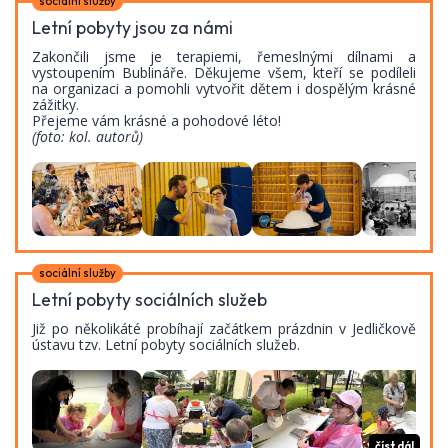
sociální služby
Letní pobyty jsou za námi
Zakončili jsme je terapiemi, řemeslnými dílnami a
vystoupením Bublináře. Děkujeme všem, kteří se podíleli
na organizaci a pomohli vytvořit dětem i dospělým krásné
zážitky.
Přejeme vám krásné a pohodové léto!
(foto: kol. autorů)
sociální služby
Letní pobyty sociálních služeb
Již po několikáté probíhají začátkem prázdnin v Jedličkově
ústavu tzv. Letní pobyty sociálních služeb.
číst dál