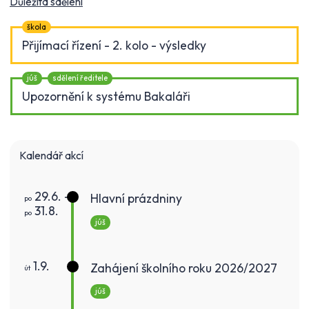
Důležitá sdělení
škola
Přijímací řízení - 2. kolo - výsledky
júš
sdělení ředitele
Upozornění k systému Bakaláři
Kalendář akcí
29.6. -
Hlavní prázdniny
po
31.8.
po
júš
1.9.
Zahájení školního roku 2026/2027
út
júš