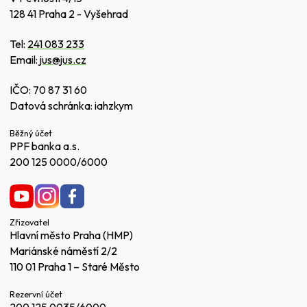
128 41 Praha 2 - Vyšehrad
Tel:
241 083 233
Email:
jus@jus.cz
IČO: 70 87 31 60
Datová schránka: iahzkym
Běžný účet
PPF banka a.s.
200 125 0000/6000
Zřizovatel
Hlavní město Praha (HMP)
Mariánské náměstí 2/2
110 01 Praha 1 – Staré Město
Rezervní účet
200 125 0035/6000