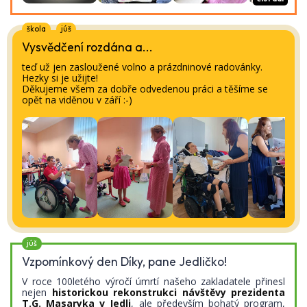
škola
júš
Vysvědčení rozdána a...
teď už jen zasloužené volno a prázdninové radovánky.
Hezky si je užijte!
Děkujeme všem za dobře odvedenou práci a těšíme se
opět na viděnou v září :-)
júš
Vzpomínkový den Díky, pane Jedličko!
V roce 100letého výročí úmrtí našeho zakladatele přinesl
nejen
historickou rekonstrukci návštěvy prezidenta
T.G. Masaryka v Jedli
, ale především bohatý program,