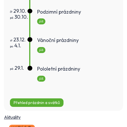
29.10. -
Podzimní prázdniny
čt
30.10.
pá
júš
23.12. -
Vánoční prázdniny
st
4.1.
po
júš
29.1.
Pololetní prázdniny
pá
júš
Přehled prázdnin a svátků
Aktuality