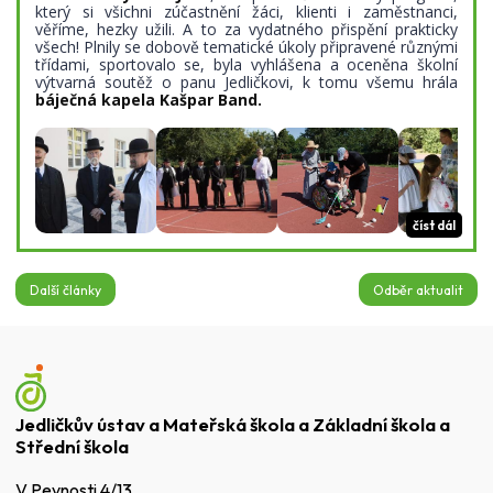
který si všichni zúčastnění žáci, klienti i zaměstnanci,
věříme, hezky užili. A to za vydatného přispění prakticky
všech! Plnily se dobově tematické úkoly připravené různými
třídami, sportovalo se, byla vyhlášena a oceněna školní
výtvarná soutěž o panu Jedličkovi, k tomu všemu hrála
báječná kapela Kašpar Band.
číst dál
Další články
Odběr aktualit
Jedličkův ústav a Mateřská škola a Základní škola a
Střední škola
V Pevnosti 4/13