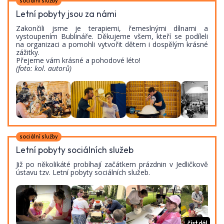
sociální služby
Letní pobyty jsou za námi
Zakončili jsme je terapiemi, řemeslnými dílnami a
vystoupením Bublináře. Děkujeme všem, kteří se podíleli
na organizaci a pomohli vytvořit dětem i dospělým krásné
zážitky.
Přejeme vám krásné a pohodové léto!
(foto: kol. autorů)
sociální služby
Letní pobyty sociálních služeb
Již po několikáté probíhají začátkem prázdnin v Jedličkově
ústavu tzv. Letní pobyty sociálních služeb.
číst dál