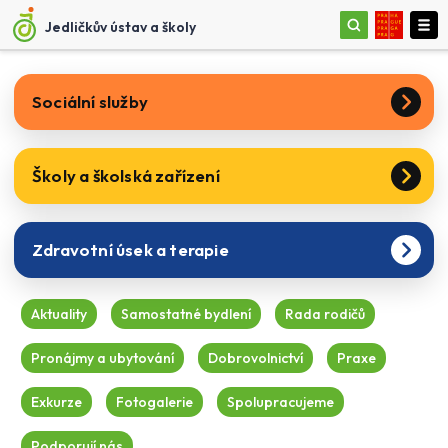
Jedličkův ústav a školy
Sociální služby
Školy a školská zařízení
Zdravotní úsek a terapie
Aktuality
Samostatné bydlení
Rada rodičů
Pronájmy a ubytování
Dobrovolnictví
Praxe
Exkurze
Fotogalerie
Spolupracujeme
Podporují nás