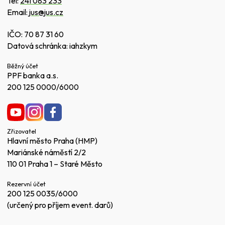
Tel:
241 083 233
Email:
jus@jus.cz
IČO: 70 87 31 60
Datová schránka: iahzkym
Běžný účet
PPF banka a.s.
200 125 0000/6000
Zřizovatel
Hlavní město Praha (HMP)
Mariánské náměstí 2/2
110 01 Praha 1 – Staré Město
Rezervní účet
200 125 0035/6000
(určený pro příjem event. darů)