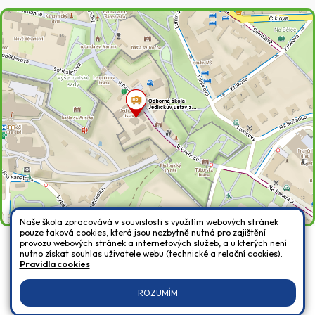
Naše škola zpracovává v souvislosti s využitím webových stránek
pouze taková cookies, která jsou nezbytně nutná pro zajištění
provozu webových stránek a internetových služeb, a u kterých není
nutno získat souhlas uživatele webu (technické a relační cookies).
Všechna práva vyhrazena. Copyright © 2026 |
Mapa stránek
|
Přihlásit
|
Pravidla cookies
Prohlášení o přístupnosti
|
Pravidla COOKIES
|
GDPR
ROZUMÍM