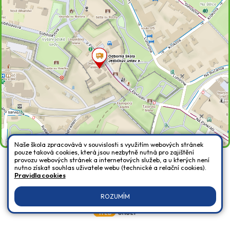
Naše škola zpracovává v souvislosti s využitím webových stránek
pouze taková cookies, která jsou nezbytně nutná pro zajištění
provozu webových stránek a internetových služeb, a u kterých není
nutno získat souhlas uživatele webu (technické a relační cookies).
Všechna práva vyhrazena. Copyright © 2026 |
Mapa stránek
|
Přihlásit
|
Pravidla cookies
Prohlášení o přístupnosti
|
Pravidla COOKIES
|
GDPR
ROZUMÍM