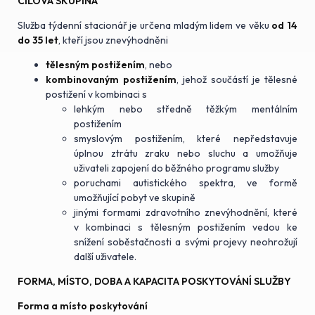
CÍLOVÁ SKUPINA
Služba týdenní stacionář je určena mladým lidem ve věku
od 14
do 35 let
, kteří jsou znevýhodněni
tělesným postižením
, nebo
kombinovaným postižením
, jehož součástí je tělesné
postižení v kombinaci s
lehkým nebo středně těžkým mentálním
postižením
smyslovým postižením, které nepředstavuje
úplnou ztrátu zraku nebo sluchu a umožňuje
uživateli zapojení do běžného programu služby
poruchami autistického spektra, ve formě
umožňující pobyt ve skupině
jinými formami zdravotního znevýhodnění, které
v kombinaci s tělesným postižením vedou ke
snížení soběstačnosti a svými projevy neohrožují
další uživatele.
FORMA, MÍSTO, DOBA A KAPACITA POSKYTOVÁNÍ SLUŽBY
Forma a místo poskytování