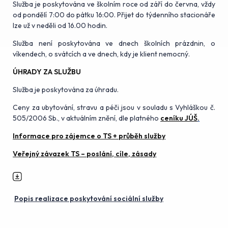
Služba je poskytována ve školním roce od září do června, vždy
od pondělí 7:00 do pátku 16:00. Přijet do týdenního stacionáře
lze už v neděli od 16.00 hodin.
Služba není poskytována ve dnech školních prázdnin, o
víkendech, o svátcích a ve dnech, kdy je klient nemocný.
ÚHRADY ZA SLUŽBU
Služba je poskytována za úhradu.
Ceny za ubytování, stravu a péči jsou v souladu s Vyhláškou č.
505/2006 Sb., v aktuálním znění, dle platného
ceníku JÚŠ
.
Informace pro zájemce o TS + průběh služby
Veřejný závazek TS – poslání, cíle, zásady
Popis realizace poskytování sociální služby