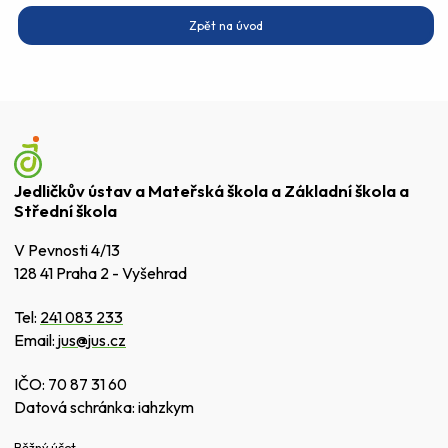
Zpět na úvod
Jedličkův ústav a Mateřská škola a Základní škola a
Střední škola
V Pevnosti 4/13
128 41 Praha 2 - Vyšehrad
Tel:
241 083 233
Email:
jus@jus.cz
IČO: 70 87 31 60
Datová schránka: iahzkym
Běžný účet