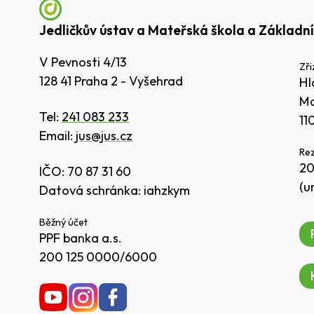
Jedličkův ústav a Mateřská škola a Základní
V Pevnosti 4/13
Zři
128 41 Praha 2 - Vyšehrad
Hl
Ma
Tel:
241 083 233
11
Email:
jus@jus.cz
Rez
20
IČO: 70 87 31 60
(u
Datová schránka: iahzkym
Běžný účet
PPF banka a.s.
200 125 0000/6000