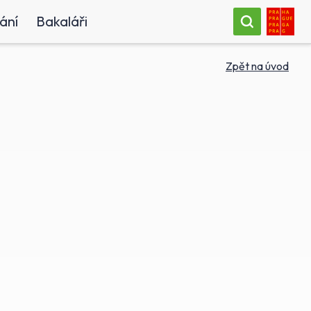
ání
Bakaláři
Zpět na úvod