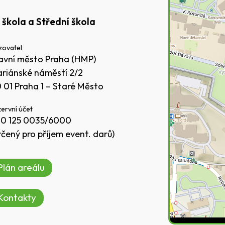
 škola a Střední škola
zovatel
avní město Praha (HMP)
riánské náměstí 2/2
0 01 Praha 1 – Staré Město
ervní účet
0 125 0035/6000
rčený pro příjem event. darů)
Plán areálu
Kontakty