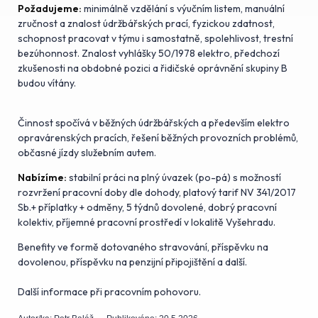
Požadujeme:
minimálně vzdělání s výučním listem, manuální
zručnost a znalost údržbářských prací, fyzickou zdatnost,
schopnost pracovat v týmu i samostatně, spolehlivost, trestní
bezúhonnost. Znalost vyhlášky 50/1978 elektro, předchozí
zkušenosti na obdobné pozici a řidičské oprávnění skupiny B
budou vítány.
Činnost spočívá v běžných údržbářských a především elektro
opravárenských pracích, řešení běžných provozních problémů,
občasné jízdy služebním autem.
Nabízíme:
stabilní práci na plný úvazek (po-pá) s možností
rozvržení pracovní doby dle dohody, platový tarif NV 341/2017
Sb.+ příplatky + odměny, 5 týdnů dovolené, dobrý pracovní
kolektiv, příjemné pracovní prostředí v lokalitě Vyšehradu.
Benefity ve formě dotovaného stravování, příspěvku na
dovolenou, příspěvku na penzijní připojištění a další.
Další informace při pracovním pohovoru.