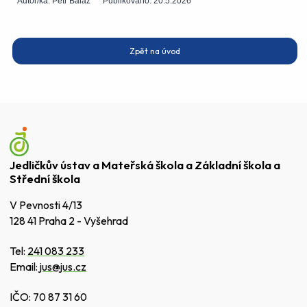
Autor/ka:
Petr Baláž
Publikováno:
20.5.2026
Zpět na úvod
Jedličkův ústav a Mateřská škola a Základní škola a
Střední škola
V Pevnosti 4/13
128 41 Praha 2 - Vyšehrad
Tel:
241 083 233
Email:
jus@jus.cz
IČO: 70 87 31 60