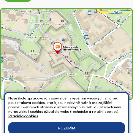
Naše škola zpracovává v souvislosti s využitím webových stránek
pouze taková cookies, která jsou nezbytně nutná pro zajištění
provozu webových stránek a internetových služeb, a u kterých není
nutno získat souhlas uživatele webu (technické a relační cookies).
Všechna práva vyhrazena. Copyright © 2026 |
Mapa stránek
|
Přihlásit
|
Pravidla cookies
Prohlášení o přístupnosti
|
Pravidla COOKIES
|
GDPR
ROZUMÍM