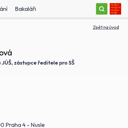
ání
Bakaláři
Zpět na úvod
ková
 JÚŠ, zástupce ředitele pro SŠ
00 Praha 4 - Nusle