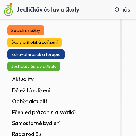
Jedličkův ústav a školy
O nás
Sociální služby
Školy a školská zařízení
Zdravotní úsek a terapie
Jedličkův ústav a školy
Aktuality
Důležitá sdělení
Odběr aktualit
Přehled prázdnin a svátků
Samostatné bydlení
Rada rodičů