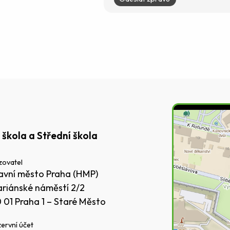
 škola a Střední škola
zovatel
avní město Praha (HMP)
riánské náměstí 2/2
0 01 Praha 1 – Staré Město
ervní účet