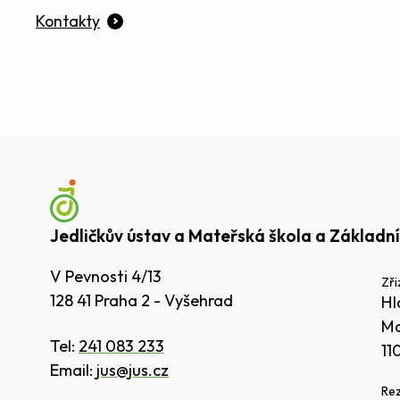
Kontakty
Jedličkův ústav a Mateřská škola a Základní
V Pevnosti 4/13
Zři
128 41 Praha 2 - Vyšehrad
Hl
Ma
Tel:
241 083 233
11
Email:
jus@jus.cz
Rez