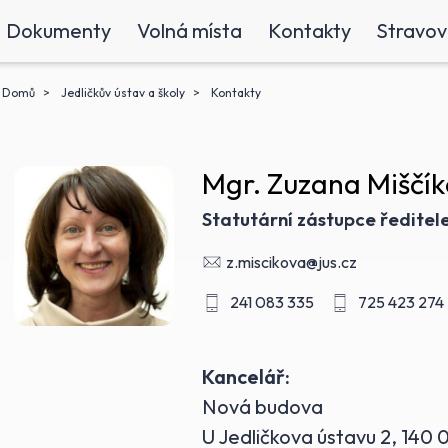
Dokumenty
Volná místa
Kontakty
Stravov
Domů
Jedličkův ústav a školy
Kontakty
Mgr. Zuzana Miščí
Statutární zástupce ředitele
z.miscikova@jus.cz
241 083 335
725 423 274
Kancelář:
Nová budova
U Jedličkova ústavu 2, 140 