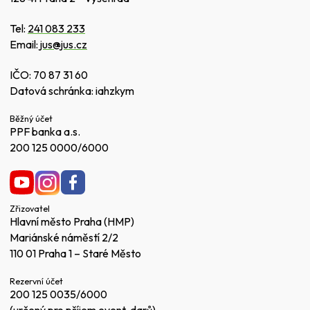
Tel:
241 083 233
Email:
jus@jus.cz
IČO: 70 87 31 60
Datová schránka: iahzkym
Běžný účet
PPF banka a.s.
200 125 0000/6000
Zřizovatel
Hlavní město Praha (HMP)
Mariánské náměstí 2/2
110 01 Praha 1 – Staré Město
Rezervní účet
200 125 0035/6000