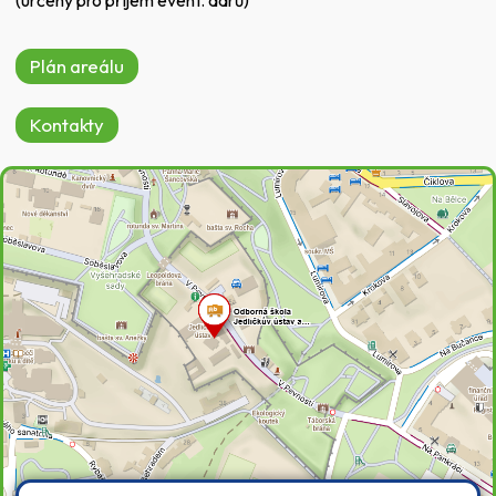
(určený pro příjem event. darů)
Plán areálu
Kontakty