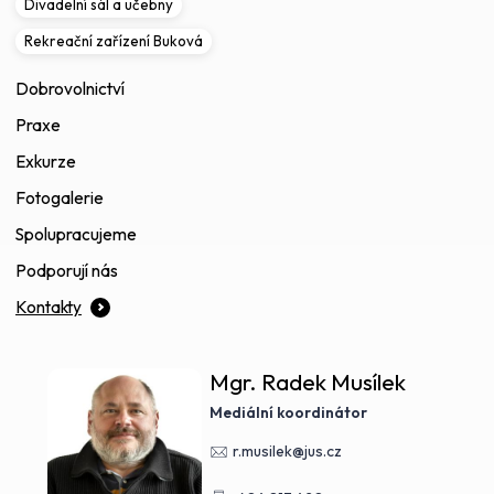
Divadelní sál a učebny
Rekreační zařízení Buková
Dobrovolnictví
Praxe
Exkurze
Fotogalerie
Spolupracujeme
Podporují nás
Kontakty
Mgr. Radek Musílek
Mediální koordinátor
r.musilek@jus.cz