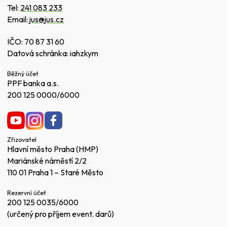
Tel:
241 083 233
Email:
jus@jus.cz
IČO: 70 87 31 60
Datová schránka: iahzkym
Běžný účet
PPF banka a.s.
200 125 0000/6000
Zřizovatel
Hlavní město Praha (HMP)
Mariánské náměstí 2/2
110 01 Praha 1 – Staré Město
Rezervní účet
200 125 0035/6000
(určený pro příjem event. darů)