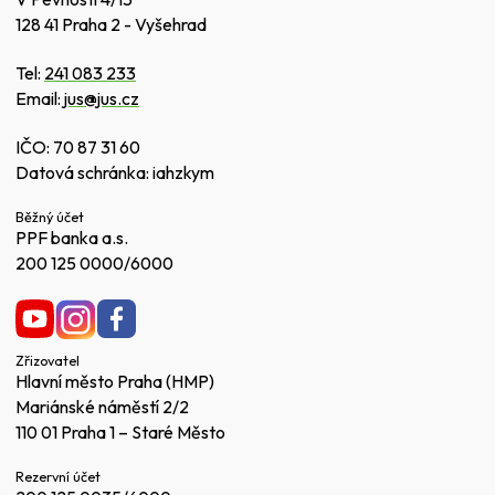
128 41 Praha 2 - Vyšehrad
Tel:
241 083 233
Email:
jus@jus.cz
IČO: 70 87 31 60
Datová schránka: iahzkym
Běžný účet
PPF banka a.s.
200 125 0000/6000
Zřizovatel
Hlavní město Praha (HMP)
Mariánské náměstí 2/2
110 01 Praha 1 – Staré Město
Rezervní účet