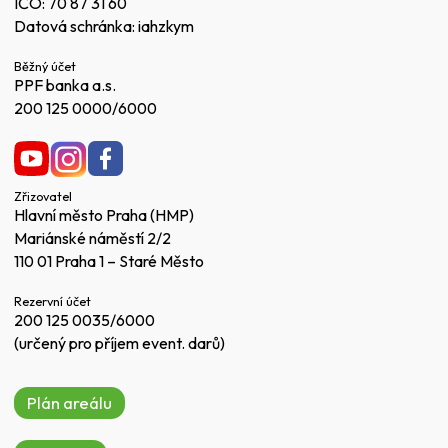
IČO: 70 87 31 60
Datová schránka: iahzkym
Běžný účet
PPF banka a.s.
200 125 0000/6000
Zřizovatel
Hlavní město Praha (HMP)
Mariánské náměstí 2/2
110 01 Praha 1 – Staré Město
Rezervní účet
200 125 0035/6000
(určený pro příjem event. darů)
Plán areálu