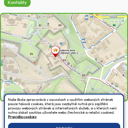
Kontakty
Naše škola zpracovává v souvislosti s využitím webových stránek
pouze taková cookies, která jsou nezbytně nutná pro zajištění
provozu webových stránek a internetových služeb, a u kterých není
nutno získat souhlas uživatele webu (technické a relační cookies).
Všechna práva vyhrazena. Copyright © 2026 |
Mapa stránek
|
Přihlásit
|
Pravidla cookies
Prohlášení o přístupnosti
|
Pravidla COOKIES
|
GDPR