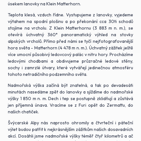
úsekem lanovky na Klein Matterhorn.
Teplota klesá, vzduch řídne. Vystupujeme z lanovky, vyjedeme
výtahem na spodní plošinu a po překonání cca 30ti schodů
stojíme na vrcholu. Z Klein Matterhornu (3 883 m n. m.), se
otevírá úchvatný 360° panoramatický výhled na stovky
alpských vrcholů. Přímo před námi se tyčí nejfotografovanější
hora světa - Matterhorn (4 478 m n. m.). Úchvatný zážitek ještě
více umocní působivý ledovcový palác v nitru hory. Procházíme
ledovými chodbami a obdivujeme průzračné ledové stěny,
sochy i zamrzlé útvary, které vytvářejí jedinečnou atmosféru
tohoto netradičního podzemního světa.
Nadmořská výška začíná být znatelná, a tak po devadesáti
minutách nasedáme zpět do lanovky a sjíždíme do nadmořské
výšky 1 850 m n. m. Dech i tep se postupně zklidňují a zůstává
jen příjemná únava. Vracíme se z Furi opět do Zermattu, do
našich chatiček.
Švýcarské Alpy nás naprosto ohromily a čtvrteční i páteční
výlet budou patřit k nejkrásnějším zážitkům našich dosavadních
akcí. Dosáhli jsme nadmořské výšky téměř čtyř kilometrů a ač