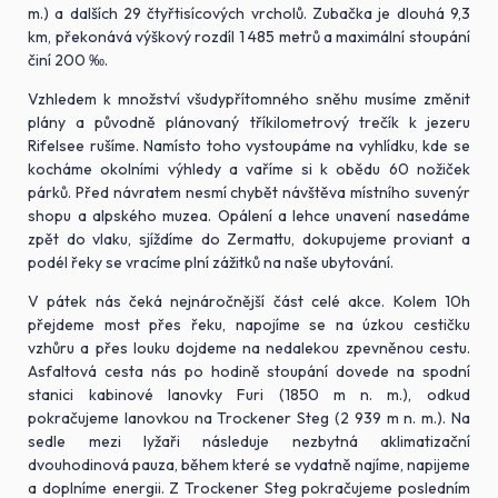
m.) a dalších 29 čtyřtisícových vrcholů. Zubačka je dlouhá 9,3
km, překonává výškový rozdíl 1 485 metrů a maximální stoupání
činí 200 ‰.
Vzhledem k množství všudypřítomného sněhu musíme změnit
plány a původně plánovaný tříkilometrový trečík k jezeru
Rifelsee rušíme. Namísto toho vystoupáme na vyhlídku, kde se
kocháme okolními výhledy a vaříme si k obědu 60 nožiček
párků. Před návratem nesmí chybět návštěva místního suvenýr
shopu a alpského muzea. Opálení a lehce unavení nasedáme
zpět do vlaku, sjíždíme do Zermattu, dokupujeme proviant a
podél řeky se vracíme plní zážitků na naše ubytování.
V pátek nás čeká nejnáročnější část celé akce. Kolem 10h
přejdeme most přes řeku, napojíme se na úzkou cestičku
vzhůru a přes louku dojdeme na nedalekou zpevněnou cestu.
Asfaltová cesta nás po hodině stoupání dovede na spodní
stanici kabinové lanovky Furi (1850 m n. m.), odkud
pokračujeme lanovkou na Trockener Steg (2 939 m n. m.). Na
sedle mezi lyžaři následuje nezbytná aklimatizační
dvouhodinová pauza, během které se vydatně najíme, napijeme
a doplníme energii. Z Trockener Steg pokračujeme posledním