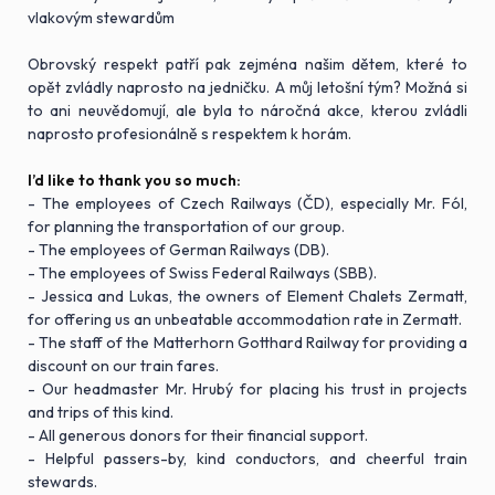
vlakovým stewardům
Obrovský respekt patří pak zejména našim dětem, které to
opět zvládly naprosto na jedničku. A můj letošní tým? Možná si
to ani neuvědomují, ale byla to náročná akce, kterou zvládli
naprosto profesionálně s respektem k horám.
I’d like to thank you so much:
- The employees of Czech Railways (ČD), especially Mr. Fól,
for planning the transportation of our group.
- The employees of German Railways (DB).
- The employees of Swiss Federal Railways (SBB).
- Jessica and Lukas, the owners of Element Chalets Zermatt,
for offering us an unbeatable accommodation rate in Zermatt.
- The staff of the Matterhorn Gotthard Railway for providing a
discount on our train fares.
- Our headmaster Mr. Hrubý for placing his trust in projects
and trips of this kind.
- All generous donors for their financial support.
- Helpful passers-by, kind conductors, and cheerful train
stewards.