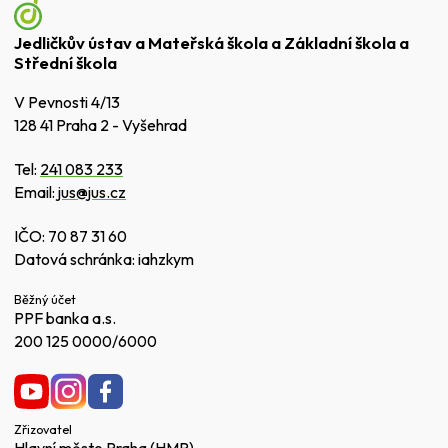
Jedličkův ústav a Mateřská škola a Základní škola a
Střední škola
V Pevnosti 4/13
128 41 Praha 2 - Vyšehrad
Tel:
241 083 233
Email:
jus@jus.cz
IČO: 70 87 31 60
Datová schránka: iahzkym
Běžný účet
PPF banka a.s.
200 125 0000/6000
Zřizovatel
Hlavní město Praha (HMP)