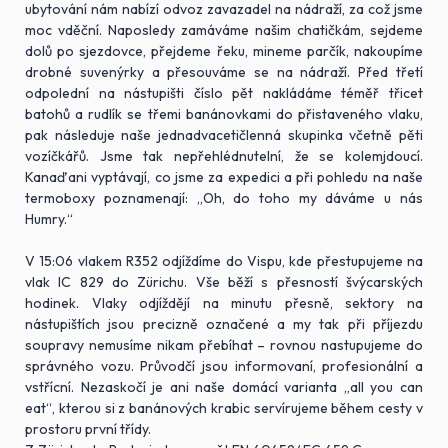
ubytování nám nabízí odvoz zavazadel na nádraží, za což jsme
moc vděční. Naposledy zamáváme našim chatičkám, sejdeme
dolů po sjezdovce, přejdeme řeku, mineme parčík, nakoupíme
drobné suvenýrky a přesouváme se na nádraží. Před třetí
odpolední na nástupišti číslo pět nakládáme téměř třicet
batohů a rudlík se třemi banánovkami do přistaveného vlaku,
pak následuje naše jednadvacetičlenná skupinka včetně pěti
vozíčkářů. Jsme tak nepřehlédnutelní, že se kolemjdoucí.
Kanaďani vyptávají, co jsme za expedici a při pohledu na naše
termoboxy poznamenají: „Oh, do toho my dáváme u nás
Humry.“
V 15:06 vlakem R352 odjíždíme do Vispu, kde přestupujeme na
vlak IC 829 do Zürichu. Vše běží s přesností švýcarských
hodinek. Vlaky odjíždějí na minutu přesně, sektory na
nástupištích jsou precizně označené a my tak při příjezdu
soupravy nemusíme nikam přebíhat – rovnou nastupujeme do
správného vozu. Průvodčí jsou informovaní, profesionální a
vstřícní. Nezaskočí je ani naše domácí varianta „all you can
eat“, kterou si z banánových krabic servírujeme během cesty v
prostoru první třídy.