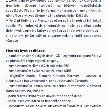
Z Zürichu do Prahy jedeme opět EN 40459/ EC 459 Canopus, z
finančních důvodů tentokrát na běžných rozložitelných
sedačkách. Přesto, že by forma mohla působit nekomfortně,
někteří se prý vyspali lépe než na standartních lůžkách.
V 9:40 přijíždíme do Prahy, kde už na své děti netrpělivě čekají
rodiče. Po radostných shledáních se naše společná cesta
definitivně uzavírá a každý se vydává zpět do svého domova –
s batohem plným zážitků a vzpomínek na další povedenou
výpravu.
Moc rád bych poděkoval:
- zaměstnancům Českých drah (ČD), zejména pak panu Fólovi
za plánování přepravy naší skupiny
- zaměstnancům Německých železnic (DB)
- zaměstnancům Švýcarských železnic (SBB)
- majitelům chatek Element Chalets Zermatt – Jessice a
Lukasovi za bezkonkurenční cenu ubytování v Zermattu
- zaměstnancům ozubnicové železnice Matterhorn Gotthard
Bahn za slevu na jízdném
- panu řediteli Hrubému za důvěru v obdobné akce
- všem laskavým dárců za finanční podporu
- ochotným kolemjdoucím, laskavým průvodčím a usměvavým