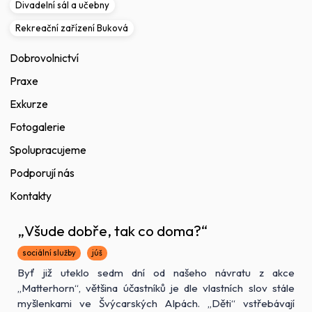
Divadelní sál a učebny
Rekreační zařízení Buková
Dobrovolnictví
Praxe
Exkurze
Fotogalerie
Spolupracujeme
Podporují nás
Kontakty
„Všude dobře, tak co doma?“
sociální služby
júš
Byť již uteklo sedm dní od našeho návratu z akce
„Matterhorn“, většina účastníků je dle vlastních slov stále
myšlenkami ve Švýcarských Alpách. „Děti“ vstřebávají