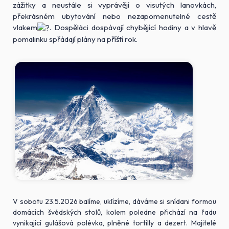
zážitky a neustále si vyprávějí o visutých lanovkách,
překrásném ubytování nebo nezapomenutelné cestě
vlakem
. Dospěláci dospávají chybějící hodiny a v hlavě
pomalinku spřádají plány na příští rok.
V sobotu 23.5.2026 balíme, uklízíme, dáváme si snídani formou
domácích švédských stolů, kolem poledne přichází na řadu
vynikající gulášová polévka, plněné tortilly a dezert. Majitelé