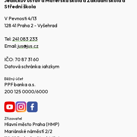
Jedličkův ústav a Mateřská škola a Základní škola a
Střední škola
V Pevnosti 4/13
128 41 Praha 2 - Vyšehrad
Tel:
241 083 233
Email:
jus@jus.cz
IČO: 70 87 31 60
Datová schránka: iahzkym
Běžný účet
PPF banka a.s.
200 125 0000/6000
Zřizovatel
Hlavní město Praha (HMP)
Mariánské náměstí 2/2