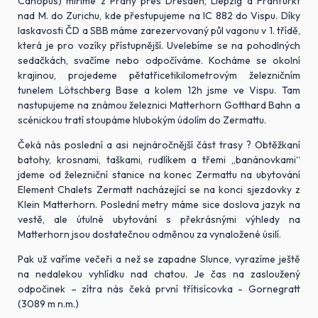
Canopus) míříme z Prahy přes Dresden, Liepzig a Franfurkt
nad M. do Zurichu, kde přestupujeme na IC 882 do Vispu. Díky
laskavosti ČD a SBB máme zarezervovaný půl vagonu v 1. třídě,
která je pro vozíky přístupnější. Uvelebíme se na pohodlných
sedačkách, svačíme nebo odpočíváme. Kocháme se okolní
krajinou, projedeme pětatřicetikilometrovým železničním
tunelem Lötschberg Base a kolem 12h jsme ve Vispu. Tam
nastupujeme na známou železnici Matterhorn Gotthard Bahn a
scénickou tratí stoupáme hlubokým údolím do Zermattu.
Čeká nás poslední a asi nejnáročnější část trasy ? Obtěžkaní
batohy, krosnami, taškami, rudlíkem a třemi „banánovkami“
jdeme od železniční stanice na konec Zermattu na ubytování
Element Chalets Zermatt nacházející se na konci sjezdovky z
Klein Matterhorn. Poslední metry máme sice doslova jazyk na
vestě, ale útulné ubytování s překrásnými výhledy na
Matterhorn jsou dostatečnou odměnou za vynaložené úsilí.
Pak už vaříme večeři a než se zapadne Slunce, vyrazíme ještě
na nedalekou vyhlídku nad chatou. Je čas na zasloužený
odpočinek – zítra nás čeká první třítisícovka - Gornegratt
(3089 m n.m.)