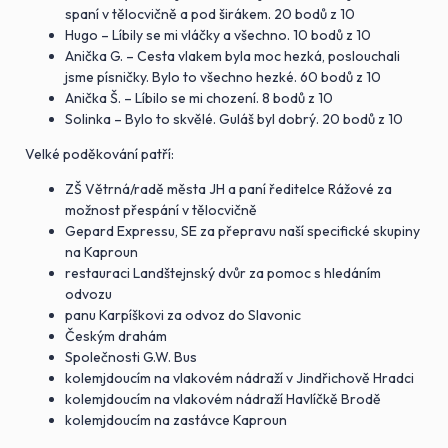
spaní v tělocvičně a pod širákem. 20 bodů z 10
Hugo – Líbily se mi vláčky a všechno. 10 bodů z 10
Anička G. – Cesta vlakem byla moc hezká, poslouchali
jsme písničky. Bylo to všechno hezké. 60 bodů z 10
Anička Š. – Líbilo se mi chození. 8 bodů z 10
Solinka – Bylo to skvělé. Guláš byl dobrý. 20 bodů z 10
Velké poděkování patří:
ZŠ Větrná/radě města JH a paní ředitelce Rážové za
možnost přespání v tělocvičně
Gepard Expressu, SE za přepravu naší specifické skupiny
na Kaproun
restauraci Landštejnský dvůr za pomoc s hledáním
odvozu
panu Karpíškovi za odvoz do Slavonic
Českým drahám
Společnosti G.W. Bus
kolemjdoucím na vlakovém nádraží v Jindřichově Hradci
kolemjdoucím na vlakovém nádraží Havlíčkě Brodě
kolemjdoucím na zastávce Kaproun