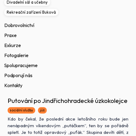
Divadelní sál a učebny
Rekreační zařízení Buková
Dobrovolnictví
Praxe
Exkurze
Fotogalerie
Spolupracujeme
Podporují nás
Kontakty
Putování po Jindřichohradecké úzkokolejce
sociální služby
júš
Kdo by čekal, že poslední akce letošního roku bude jen
nenápadným víkendovým „putáčkem“, ten by se pořádně
spletl. Je to totiž opravdový „puťák.“ Skupina devíti dětí, z