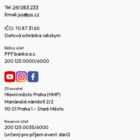
Tel:
241 083 233
Email:
jus@jus.cz
IČO: 70 87 31 60
Datová schránka: iahzkym
Běžný účet
PPF banka a.s.
200 125 0000/6000
Zřizovatel
Hlavní město Praha (HMP)
Mariánské náměstí 2/2
110 01 Praha 1 – Staré Město
Rezervní účet
200 125 0035/6000
(určený pro příjem event. darů)