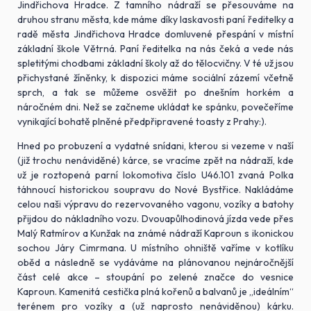
Jindřichova Hradce. Z tamního nádraží se přesouváme na
druhou stranu města, kde máme díky laskavosti paní ředitelky a
radě města Jindřichova Hradce domluvené přespání v místní
základní škole Větrná. Paní ředitelka na nás čeká a vede nás
spletitými chodbami základní školy až do tělocvičny. V té už jsou
přichystané žíněnky, k dispozici máme sociální zázemí včetně
sprch, a tak se můžeme osvěžit po dnešním horkém a
náročném dni. Než se začneme ukládat ke spánku, povečeříme
vynikající bohatě plněné předpřipravené toasty z Prahy:).
Hned po probuzení a vydatné snídani, kterou si vezeme v naší
(již trochu nenáviděné) kárce, se vracíme zpět na nádraží, kde
už je roztopená parní lokomotiva číslo U46.101 zvaná Polka
táhnoucí historickou soupravu do Nové Bystřice. Nakládáme
celou naši výpravu do rezervovaného vagonu, vozíky a batohy
přijdou do nákladního vozu. Dvouapůlhodinová jízda vede přes
Malý Ratmírov a Kunžak na známé nádraží Kaproun s ikonickou
sochou Járy Cimrmana. U místního ohniště vaříme v kotlíku
oběd a následně se vydáváme na plánovanou nejnáročnější
část celé akce – stoupání po zelené značce do vesnice
Kaproun. Kamenitá cestička plná kořenů a balvanů je „ideálním“
terénem pro vozíky a (už naprosto nenáviděnou) kárku.