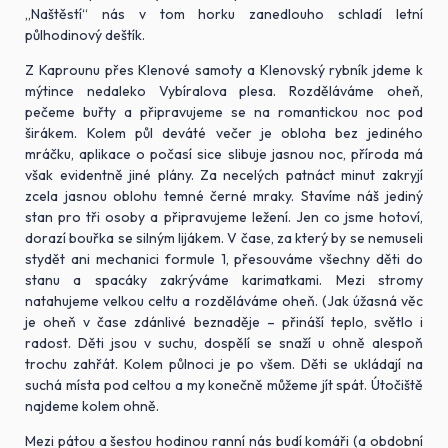
„Naštěstí“ nás v tom horku zanedlouho schladí letní
půlhodinový deštík.
Z Kaprounu přes Klenové samoty a Klenovský rybník jdeme k
mýtince nedaleko Vybíralova plesa. Rozděláváme oheň,
pečeme buřty a připravujeme se na romantickou noc pod
širákem. Kolem půl deváté večer je obloha bez jediného
mráčku, aplikace o počasí sice slibuje jasnou noc, příroda má
však evidentně jiné plány. Za necelých patnáct minut zakryjí
zcela jasnou oblohu temné černé mraky. Stavíme náš jediný
stan pro tři osoby a připravujeme ležení. Jen co jsme hotoví,
dorazí bouřka se silným lijákem. V čase, za který by se nemuseli
stydět ani mechanici formule 1, přesouváme všechny děti do
stanu a spacáky zakrýváme karimatkami. Mezi stromy
natahujeme velkou celtu a rozděláváme oheň. (Jak úžasná věc
je oheň v čase zdánlivé beznaděje – přináší teplo, světlo i
radost. Děti jsou v suchu, dospělí se snaží u ohně alespoň
trochu zahřát. Kolem půlnoci je po všem. Děti se ukládají na
suchá místa pod celtou a my konečně můžeme jít spát. Útočiště
najdeme kolem ohně.
Mezi pátou a šestou hodinou ranní nás budí komáři (a obdobní