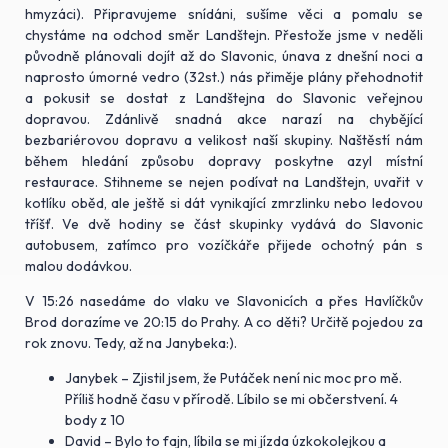
hmyzáci). Připravujeme snídáni, sušíme věci a pomalu se
chystáme na odchod směr Landštejn. Přestože jsme v neděli
původně plánovali dojít až do Slavonic, únava z dnešní noci a
naprosto úmorné vedro (32st.) nás přiměje plány přehodnotit
a pokusit se dostat z Landštejna do Slavonic veřejnou
dopravou. Zdánlivě snadná akce narazí na chybějící
bezbariérovou dopravu a velikost naší skupiny. Naštěstí nám
během hledání způsobu dopravy poskytne azyl místní
restaurace. Stihneme se nejen podívat na Landštejn, uvařit v
kotlíku oběd, ale ještě si dát vynikající zmrzlinku nebo ledovou
tříšť. Ve dvě hodiny se část skupinky vydává do Slavonic
autobusem, zatímco pro vozíčkáře přijede ochotný pán s
malou dodávkou.
V 15:26 nasedáme do vlaku ve Slavonicích a přes Havlíčkův
Brod dorazíme ve 20:15 do Prahy. A co děti? Určitě pojedou za
rok znovu. Tedy, až na Janybeka:).
Janybek – Zjistil jsem, že Putáček není nic moc pro mě.
Příliš hodně času v přírodě. Líbilo se mi občerstvení. 4
body z 10
David – Bylo to fajn, líbila se mi jízda úzkokolejkou a