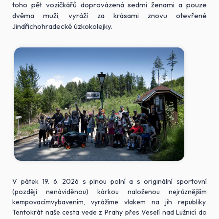
toho pět vozíčkářů doprovázená sedmi ženami a pouze
dvěma muži, vyráží za krásami znovu otevřené
Jindřichohradecké úzkokolejky.
V pátek 19. 6. 2026 s plnou polní a s originální sportovní
(později nenáviděnou) kárkou naloženou nejrůznějším
kempovacímvybavením, vyrážíme vlakem na jih republiky.
Tentokrát naše cesta vede z Prahy přes Veselí nad Lužnicí do