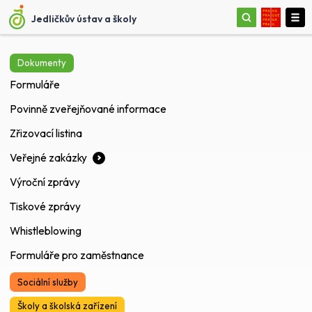
Jedličkův ústav a školy
Dokumenty
Formuláře
Povinně zveřejňované informace
Zřizovací listina
Veřejné zakázky
Výroční zprávy
Tiskové zprávy
Whistleblowing
Formuláře pro zaměstnance
Sociální služby
Školy a školská zařízení