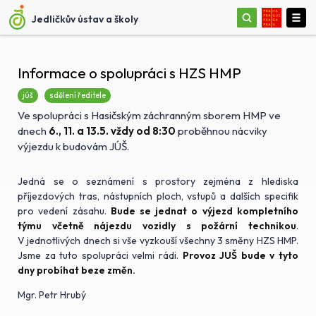
Jedličkův ústav a školy
Informace o spolupráci s HZS HMP
júš
sdělení ředitele
Ve spolupráci s Hasičským záchranným sborem HMP ve
dnech
6., 11. a 13.5. vždy od 8:30
proběhnou nácviky
výjezdu k budovám JÚŠ.
Jedná se o seznámení s prostory zejména z hlediska
příjezdových tras, nástupních ploch, vstupů a dalších specifik
pro vedení zásahu.
Bude se jednat o výjezd kompletního
týmu včetně nájezdu vozidly s požární technikou
.
V jednotlivých dnech si vše vyzkouší všechny 3 směny HZS HMP.
Jsme za tuto spolupráci velmi rádi.
Provoz JUŠ bude v tyto
dny probíhat beze změn.
Mgr. Petr Hrubý