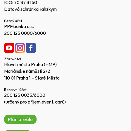
IČO: 70 87 31 60
Datová schránka: iahzkym
Běžný účet
PPF banka a.s.
200 125 0000/6000
Zřizovatel
Hlavní město Praha (HMP)
Mariánské náměstí 2/2
110 01 Praha 1 – Staré Město
Rezervní účet
200 125 0035/6000
(určený pro příjem event. darů)
Plán areálu