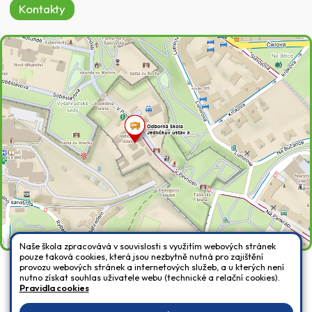
Kontakty
Naše škola zpracovává v souvislosti s využitím webových stránek
pouze taková cookies, která jsou nezbytně nutná pro zajištění
provozu webových stránek a internetových služeb, a u kterých není
nutno získat souhlas uživatele webu (technické a relační cookies).
Všechna práva vyhrazena. Copyright © 2026 |
Mapa stránek
|
Přihlásit
|
Pravidla cookies
Prohlášení o přístupnosti
|
Pravidla COOKIES
|
GDPR