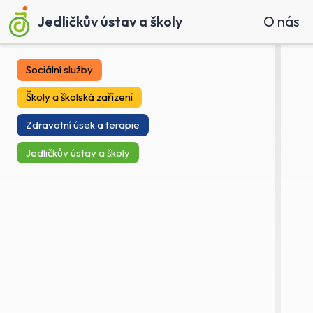
Jedličkův ústav a školy
O nás
Sociální služby
Školy a školská zařízení
Zdravotní úsek a terapie
Jedličkův ústav a školy