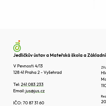
Jedličkův ústav a Mateřská škola a Základní
V Pevnosti 4/13
Zři
128 41 Praha 2 - Vyšehrad
Hl
Ma
Tel:
241 083 233
11
Email:
jus@jus.cz
Rez
20
IČO: 70 87 31 60