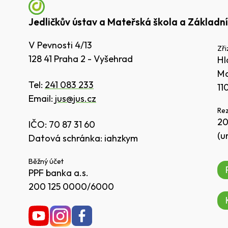
Jedličkův ústav a Mateřská škola a Základní
V Pevnosti 4/13
Zři
128 41 Praha 2 - Vyšehrad
Hl
Ma
Tel:
241 083 233
11
Email:
jus@jus.cz
Rez
20
IČO: 70 87 31 60
(u
Datová schránka: iahzkym
Běžný účet
PPF banka a.s.
200 125 0000/6000