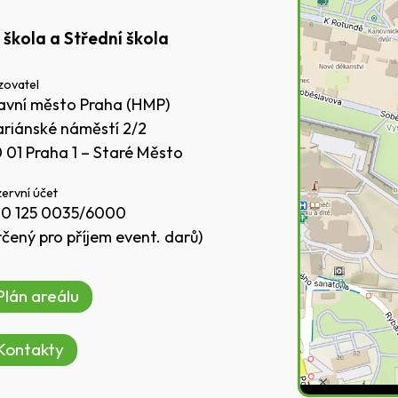
 škola a Střední škola
zovatel
avní město Praha (HMP)
riánské náměstí 2/2
0 01 Praha 1 – Staré Město
ervní účet
0 125 0035/6000
rčený pro příjem event. darů)
Plán areálu
Kontakty