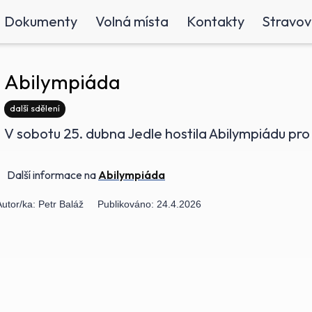
Dokumenty
Volná místa
Kontakty
Stravov
Abilympiáda
další sdělení
V sobotu 25. dubna Jedle hostila Abilympiádu pro
Další informace na
Abilympiáda
Autor/ka:
Petr Baláž
Publikováno:
24.4.2026