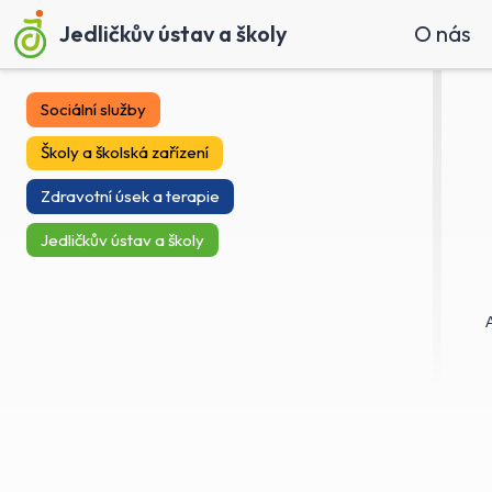
Jedličkův ústav a školy
O nás
Sociální služby
Školy a školská zařízení
Zdravotní úsek a terapie
Jedličkův ústav a školy