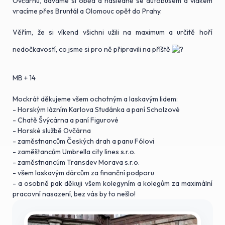
Ovčárnu, dáváme si oběd a následně se autobusem a vlakem
vracíme přes Bruntál a Olomouc opět do Prahy.
Věřím, že si víkend všichni užili na maximum a určitě hoří
nedočkavostí, co jsme si pro ně připravili na příště
MB + 14
Mockrát děkujeme všem ochotným a laskavým lidem:
- Horským lázním Karlova Studánka a paní Scholzové
- Chatě Švýcárna a paní Figurové
- Horské službě Ovčárna
- zaměstnancům Českých drah a panu Fólovi
- zaměštancům Umbrella city lines s.r.o.
- zaměstnancúm Transdev Morava s.r.o.
- všem laskavým dárcům za finanční podporu
- a osobně pak děkuji všem kolegyním a kolegům za maximální
pracovní nasazení, bez vás by to nešlo!