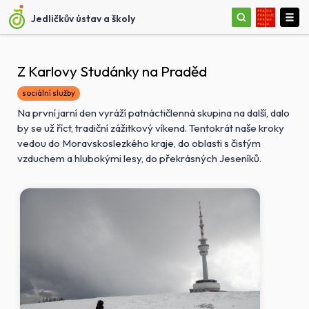
Jedličkův ústav a školy
Z Karlovy Studánky na Praděd
sociální služby
Na první jarní den vyráží patnáctičlenná skupina na další, dalo
by se už říct, tradiční zážitkový víkend. Tentokrát naše kroky
vedou do Moravskoslezkého kraje, do oblasti s čistým
vzduchem a hlubokými lesy, do překrásných Jeseníků.