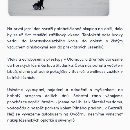
Na první jarní den vyráží patnáctičlenná skupina na další, dalo
by se už říct, tradiční zážitkový víkend. Tentokrát naše kroky
vedou do Moravskoslezkého kraje, do oblasti s čistým
vzduchem a hlubokými lesy, do překrásných Jeseníků.
Vlaky a autobusem s přestupy v Olomouci a Bruntálu dorazíme
do horských lázní Karlova Studánka. Čeká nás bohatá večeře v
Libuši, útulné pohodlné pokojíčky v Bezruči a wellness zážitek v
Letních lázních.
Usínáme vykoupaní, najedení a odpočatí s myšlenkami na
bohatý program dalších dnů. Sobotní ráno věnujeme
procházce napříč lázněmi - jdeme od Libuše k Slezskému domu,
vodopádu a nazpět parkem kolem Pitného pavilonu k Bezruči.
Než se vyvezeme autobusem na Ovčárnu, nesmíme vynechat
nákup lázeňských oplatků a suvenýrů.