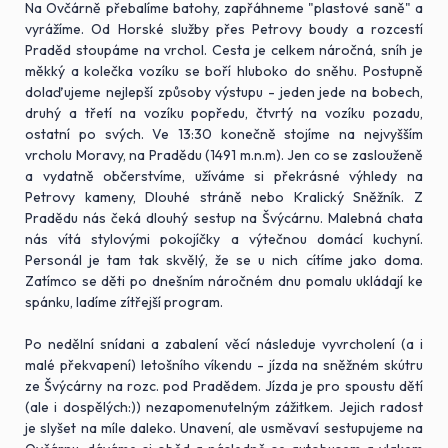
Na Ovčárně přebalíme batohy, zapřáhneme "plastové saně" a
vyrážíme. Od Horské služby přes Petrovy boudy a rozcestí
Praděd stoupáme na vrchol. Cesta je celkem náročná, sníh je
měkký a kolečka vozíku se boří hluboko do sněhu. Postupně
dolaďujeme nejlepší způsoby výstupu - jeden jede na bobech,
druhý a třetí na vozíku popředu, čtvrtý na vozíku pozadu,
ostatní po svých. Ve 13:30 konečně stojíme na nejvyšším
vrcholu Moravy, na Pradědu (1491 m.n.m). Jen co se zaslouženě
a vydatně občerstvíme, užíváme si překrásné výhledy na
Petrovy kameny, Dlouhé stráně nebo Kralický Sněžník. Z
Pradědu nás čeká dlouhý sestup na Švýcárnu. Malebná chata
nás vítá stylovými pokojíčky a výtečnou domácí kuchyní.
Personál je tam tak skvělý, že se u nich cítíme jako doma.
Zatímco se děti po dnešním náročném dnu pomalu ukládají ke
spánku, ladíme zítřejší program.
Po nedělní snídani a zabalení věcí následuje vyvrcholení (a i
malé překvapení) letošního víkendu - jízda na sněžném skútru
ze Švýcárny na rozc. pod Pradědem. Jízda je pro spoustu dětí
(ale i dospělých:)) nezapomenutelným zážitkem. Jejich radost
je slyšet na míle daleko. Unavení, ale usměvaví sestupujeme na