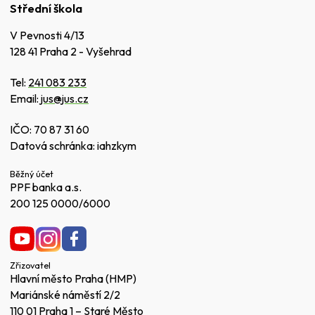
Střední škola
V Pevnosti 4/13
128 41 Praha 2 - Vyšehrad
Tel:
241 083 233
Email:
jus@jus.cz
IČO: 70 87 31 60
Datová schránka: iahzkym
Běžný účet
PPF banka a.s.
200 125 0000/6000
Zřizovatel
Hlavní město Praha (HMP)
Mariánské náměstí 2/2
110 01 Praha 1 – Staré Město