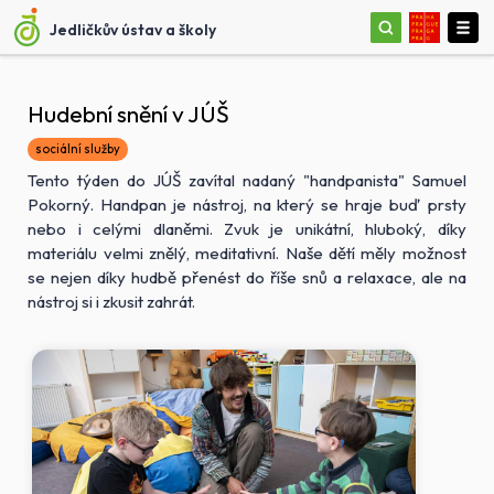
Jedličkův ústav a školy
Hudební snění v JÚŠ
sociální služby
Tento týden do JÚŠ zavítal nadaný "handpanista" Samuel
Pokorný. Handpan je nástroj, na který se hraje buď prsty
nebo i celými dlaněmi. Zvuk je unikátní, hluboký, díky
materiálu velmi znělý, meditativní. Naše dětí měly možnost
se nejen díky hudbě přenést do říše snů a relaxace, ale na
nástroj si i zkusit zahrát.