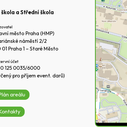
 škola a Střední škola
zovatel
avní město Praha (HMP)
riánské náměstí 2/2
0 01 Praha 1 – Staré Město
ervní účet
0 125 0035/6000
rčený pro příjem event. darů)
Plán areálu
Kontakty