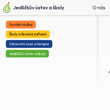
Jedličkův ústav a školy
O nás
Sociální služby
Školy a školská zařízení
Zdravotní úsek a terapie
Jedličkův ústav a školy