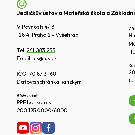
Jedličkův ústav a Mateřská škola a Základní
V Pevnosti 4/13
Zři
128 41 Praha 2 - Vyšehrad
Hl
Ma
Tel:
241 083 233
11
Email:
jus@jus.cz
Rez
20
IČO: 70 87 31 60
(u
Datová schránka: iahzkym
Běžný účet
PPF banka a.s.
200 125 0000/6000