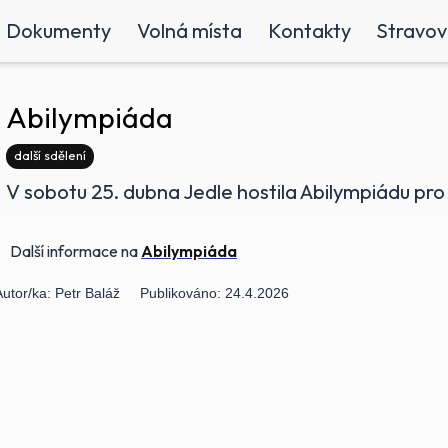
Dokumenty
Volná místa
Kontakty
Stravov
Abilympiáda
další sdělení
V sobotu 25. dubna Jedle hostila Abilympiádu pro
Další informace na
Abilympiáda
Autor/ka:
Petr Baláž
Publikováno:
24.4.2026