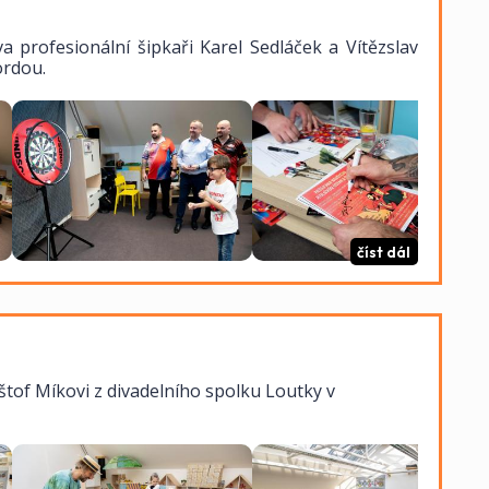
va profesionální šipkaři Karel Sedláček a Vítězslav
ordou.
číst dál
yštof Míkovi z divadelního spolku Loutky v