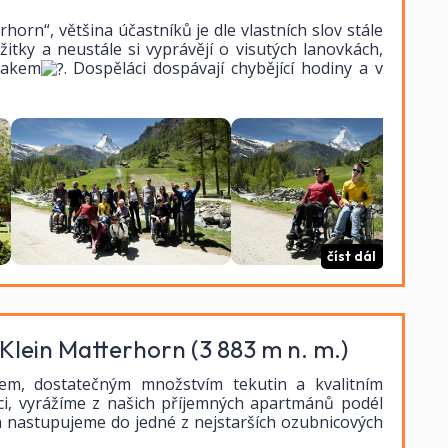
orn“, většina účastníků je dle vlastních slov stále
itky a neustále si vyprávějí o visutých lanovkách,
lakem
. Dospěláci dospávají chybějící hodiny a v
číst dál
Klein Matterhorn (3 883 m n. m.)
em, dostatečným množstvím tekutin a kvalitním
i, vyrážíme z našich příjemných apartmánů podél
a nastupujeme do jedné z nejstarších ozubnicových