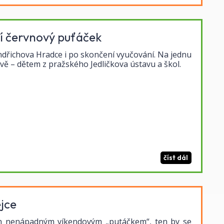
tí červnový puťáček
Jindřichova Hradce i po skončení vyučování. Na jednu
ěvě – dětem z pražského Jedličkova ústavu a škol.
číst dál
jce
jen nenápadným víkendovým „putáčkem“, ten by se