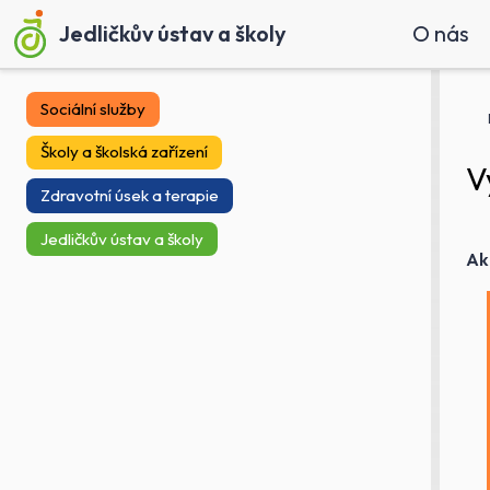
Jedličkův ústav a školy
O nás
Sociální služby
Školy a školská zařízení
V
Zdravotní úsek a terapie
Jedličkův ústav a školy
Ak