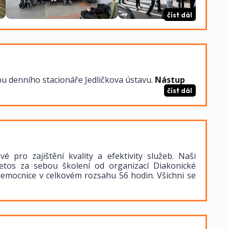
číst dál
bu denního stacionáře Jedličkova ústavu.
Nástup
číst dál
é pro zajištění kvality a efektivity služeb. Naši
etos za sebou školení od organizací Diakonické
nemocnice v celkovém rozsahu 56 hodin. Všichni se