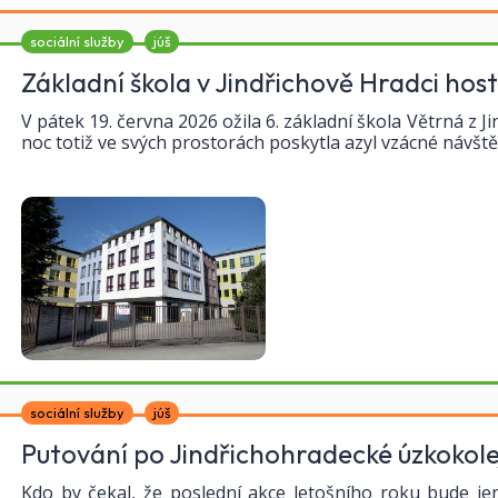
sociální služby
júš
Základní škola v Jindřichově Hradci hos
V pátek 19. června 2026 ožila 6. základní škola Větrná z 
noc totiž ve svých prostorách poskytla azyl vzácné návšt
sociální služby
júš
Putování po Jindřichohradecké úzkokole
Kdo by čekal, že poslední akce letošního roku bude 