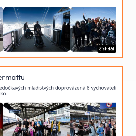
číst dál
Zermattu
edočkavých mladistvých doprovázená 8 vychovateli
sko.