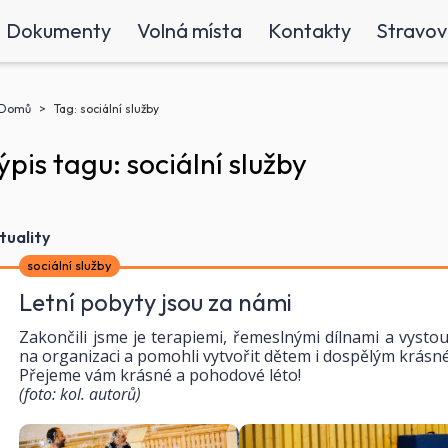
Dokumenty
Volná místa
Kontakty
Stravov
(aktuální)
Domů
Tag: sociální služby
ýpis tagu: sociální služby
tuality
sociální služby
Letní pobyty jsou za námi
Zakončili jsme je terapiemi, řemeslnými dílnami a vysto
na organizaci a pomohli vytvořit dětem i dospělým krásné
Přejeme vám krásné a pohodové léto!
(foto: kol. autorů)