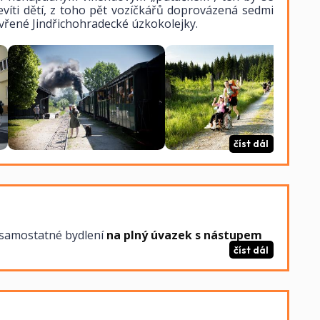
evíti dětí, z toho pět vozíčkářů doprovázená sedmi
vřené Jindřichohradecké úzkokolejky.
číst dál
 samostatné bydlení
na plný úvazek s nástupem
číst dál