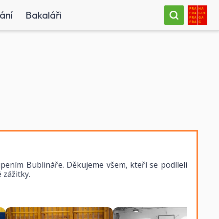
ání
Bakaláři
upením Bublináře. Děkujeme všem, kteří se podíleli
 zážitky.