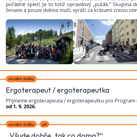
pořádně spletl. Je to totiž opravdový „puťák.“ Skupina d
ženami a pouze dvěma muži, vyráží za krásami znovu ote
sociální služby
Ergoterapeut / ergoterapeutka
Přijmeme ergoterapeuta / ergoterapeutku pro Program
od 1. 9. 2026.
sociální služby
júš
„Všude dobře, tak co doma?“