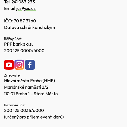
Tel:
241 083 233
Email:
jus@jus.cz
IČO: 70 87 31 60
Datová schránka: iahzkym
Běžný účet
PPF banka a.s.
200 125 0000/6000
Zřizovatel
Hlavní město Praha (HMP)
Mariánské náměstí 2/2
110 01 Praha 1 – Staré Město
Rezervní účet
200 125 0035/6000
(určený pro příjem event. darů)