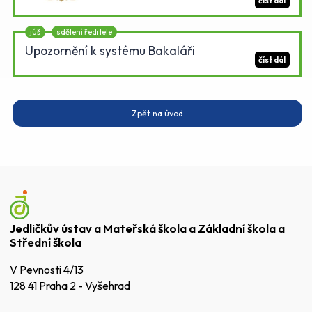
číst dál
júš
sdělení ředitele
Upozornění k systému Bakaláři
číst dál
Zpět na úvod
Jedličkův ústav a Mateřská škola a Základní škola a
Střední škola
V Pevnosti 4/13
128 41 Praha 2 - Vyšehrad