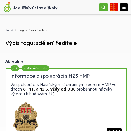
Jedličkův ústav a školy
(aktuální)
Domů
Tag: sdělení ředitele
Výpis tagu: sdělení ředitele
Aktuality
júš
sdělení ředitele
Informace o spolupráci s HZS HMP
Ve spolupráci s Hasičským záchranným sborem HMP ve
dnech
6., 11. a 13.5. vždy od 8:30
proběhnou nácviky
výjezdu k budovám JÚŠ.