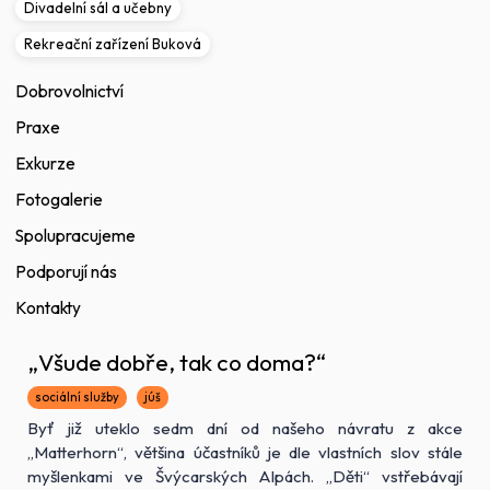
Divadelní sál a učebny
Rekreační zařízení Buková
Dobrovolnictví
Praxe
Exkurze
Fotogalerie
Spolupracujeme
Podporují nás
Kontakty
„Všude dobře, tak co doma?“
sociální služby
júš
Byť již uteklo sedm dní od našeho návratu z akce
„Matterhorn“, většina účastníků je dle vlastních slov stále
myšlenkami ve Švýcarských Alpách. „Děti“ vstřebávají