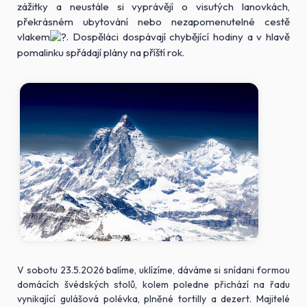
zážitky a neustále si vyprávějí o visutých lanovkách,
překrásném ubytování nebo nezapomenutelné cestě
vlakem
. Dospěláci dospávají chybějící hodiny a v hlavě
pomalinku spřádají plány na příští rok.
V sobotu 23.5.2026 balíme, uklízíme, dáváme si snídani formou
domácích švédských stolů, kolem poledne přichází na řadu
vynikající gulášová polévka, plněné tortilly a dezert. Majitelé