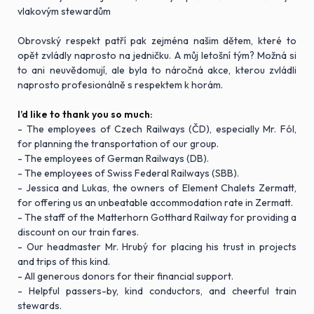
vlakovým stewardům
Obrovský respekt patří pak zejména našim dětem, které to
opět zvládly naprosto na jedničku. A můj letošní tým? Možná si
to ani neuvědomují, ale byla to náročná akce, kterou zvládli
naprosto profesionálně s respektem k horám.
I’d like to thank you so much:
- The employees of Czech Railways (ČD), especially Mr. Fól,
for planning the transportation of our group.
- The employees of German Railways (DB).
- The employees of Swiss Federal Railways (SBB).
- Jessica and Lukas, the owners of Element Chalets Zermatt,
for offering us an unbeatable accommodation rate in Zermatt.
- The staff of the Matterhorn Gotthard Railway for providing a
discount on our train fares.
- Our headmaster Mr. Hrubý for placing his trust in projects
and trips of this kind.
- All generous donors for their financial support.
- Helpful passers-by, kind conductors, and cheerful train
stewards.