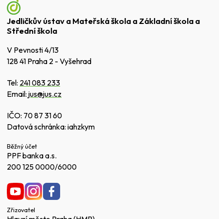
Jedličkův ústav a Mateřská škola a Základní škola a
Střední škola
V Pevnosti 4/13
128 41 Praha 2 - Vyšehrad
Tel:
241 083 233
Email:
jus@jus.cz
IČO: 70 87 31 60
Datová schránka: iahzkym
Běžný účet
PPF banka a.s.
200 125 0000/6000
Zřizovatel
Hlavní město Praha (HMP)