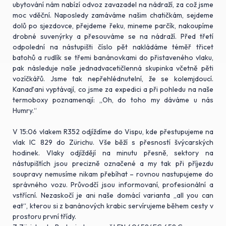
ubytování nám nabízí odvoz zavazadel na nádraží, za což jsme
moc vděční. Naposledy zamáváme našim chatičkám, sejdeme
dolů po sjezdovce, přejdeme řeku, mineme parčík, nakoupíme
drobné suvenýrky a přesouváme se na nádraží. Před třetí
odpolední na nástupišti číslo pět nakládáme téměř třicet
batohů a rudlík se třemi banánovkami do přistaveného vlaku,
pak následuje naše jednadvacetičlenná skupinka včetně pěti
vozíčkářů. Jsme tak nepřehlédnutelní, že se kolemjdoucí.
Kanaďani vyptávají, co jsme za expedici a při pohledu na naše
termoboxy poznamenají: „Oh, do toho my dáváme u nás
Humry.“
V 15:06 vlakem R352 odjíždíme do Vispu, kde přestupujeme na
vlak IC 829 do Zürichu. Vše běží s přesností švýcarských
hodinek. Vlaky odjíždějí na minutu přesně, sektory na
nástupištích jsou precizně označené a my tak při příjezdu
soupravy nemusíme nikam přebíhat – rovnou nastupujeme do
správného vozu. Průvodčí jsou informovaní, profesionální a
vstřícní. Nezaskočí je ani naše domácí varianta „all you can
eat“, kterou si z banánových krabic servírujeme během cesty v
prostoru první třídy.