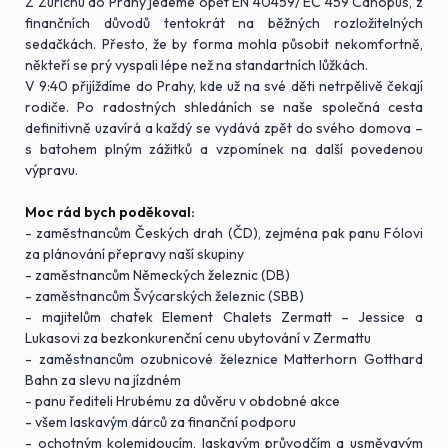
Z Zürichu do Prahy jedeme opět EN 40459/ EC 459 Canopus, z
finančních důvodů tentokrát na běžných rozložitelných
sedačkách. Přesto, že by forma mohla působit nekomfortně,
někteří se prý vyspali lépe než na standartních lůžkách.
V 9:40 přijíždíme do Prahy, kde už na své děti netrpělivě čekají
rodiče. Po radostných shledáních se naše společná cesta
definitivně uzavírá a každý se vydává zpět do svého domova –
s batohem plným zážitků a vzpomínek na další povedenou
výpravu.
Moc rád bych poděkoval:
- zaměstnancům Českých drah (ČD), zejména pak panu Fólovi
za plánování přepravy naší skupiny
- zaměstnancům Německých železnic (DB)
- zaměstnancům Švýcarských železnic (SBB)
- majitelům chatek Element Chalets Zermatt – Jessice a
Lukasovi za bezkonkurenční cenu ubytování v Zermattu
- zaměstnancům ozubnicové železnice Matterhorn Gotthard
Bahn za slevu na jízdném
- panu řediteli Hrubému za důvěru v obdobné akce
- všem laskavým dárců za finanční podporu
- ochotným kolemjdoucím, laskavým průvodčím a usměvavým