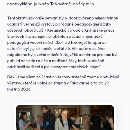
neobvyklého, jelikož v TaKavárně je vždy milo.
Tentokrát však naše setkání bylo doprovázeno mimořádnou
událostí, vernisáží výstavy pořádané pedagožkami a žáky
učebních oborů JÚŠ - Keramická výroba a Knihařské práce.
Slavnostního zahájení proběhlo za účasti nejen žáků,
pedagogů a vedení našich škol, ale tou největší oporou
autorům byli jejich rodiče a přátelé. Atmosféra celého
odpoledne byla velmi srdečná. Největší odměnou pro nás byl
pohled na hrdé rodiče a nadšené žáky, kteří společně
odcházeli nadšení a plni nezapomenutelných dojmů.
Děkujeme všem za účast a všechny srdečně zveme k návštěvě
výstavy, která je volně přístupná v TaKavárně a to do 29.
května 2026.