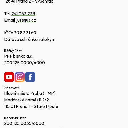
128 41 Praha 2 - Vyšehrad
Tel:
241 083 233
Email:
jus@jus.cz
IČO: 70 87 31 60
Datová schránka: iahzkym
Běžný účet
PPF banka a.s.
200 125 0000/6000
Zřizovatel
Hlavní město Praha (HMP)
Mariánské náměstí 2/2
110 01 Praha 1 – Staré Město
Rezervní účet
200 125 0035/6000