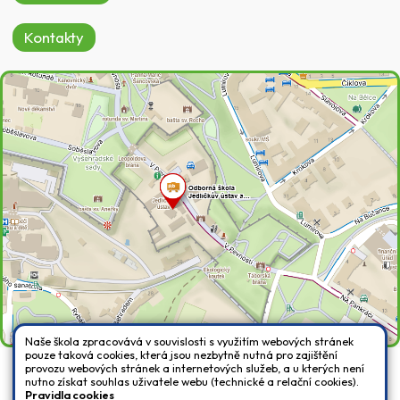
Kontakty
Naše škola zpracovává v souvislosti s využitím webových stránek
pouze taková cookies, která jsou nezbytně nutná pro zajištění
provozu webových stránek a internetových služeb, a u kterých není
nutno získat souhlas uživatele webu (technické a relační cookies).
Všechna práva vyhrazena. Copyright © 2026 |
Mapa stránek
|
Přihlásit
|
Pravidla cookies