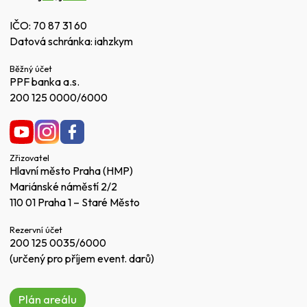
IČO: 70 87 31 60
Datová schránka: iahzkym
Běžný účet
PPF banka a.s.
200 125 0000/6000
Zřizovatel
Hlavní město Praha (HMP)
Mariánské náměstí 2/2
110 01 Praha 1 – Staré Město
Rezervní účet
200 125 0035/6000
(určený pro příjem event. darů)
Plán areálu